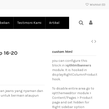
Wishlist (
0
)
belian
Testimoni Kami
Artikel
custom html
p 16-20
you can configure this
block in
iqithtmlbanners
module. It is hooked in
displayRightColumnProduct
hook.
To disable entire area go to
bahan jeans yang nyaman dan
iqitthemeeditor module >
, untuk bermain ataupun
Content/Pages > Product
page and set hidden for
Right sidebar option