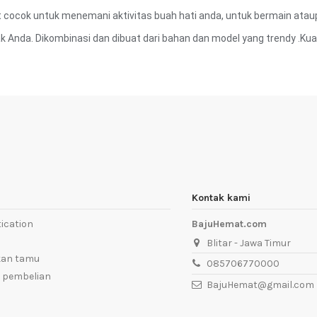
cocok untuk menemani aktivitas buah hati anda, untuk bermain ataup
k Anda. Dikombinasi dan dibuat dari bahan dan model yang trendy .Kua
Kontak kami
ication
BajuHemat.com
Blitar - Jawa Timur
kan tamu
085706770000
 pembelian
BajuHemat@gmail.com