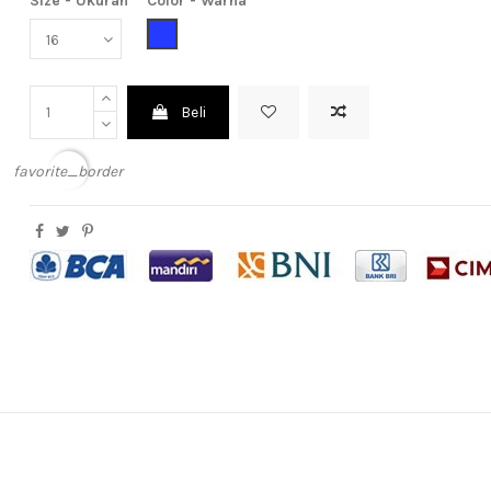
Size - Ukuran
Color - Warna
Blue (Biru)
Beli
favorite_border