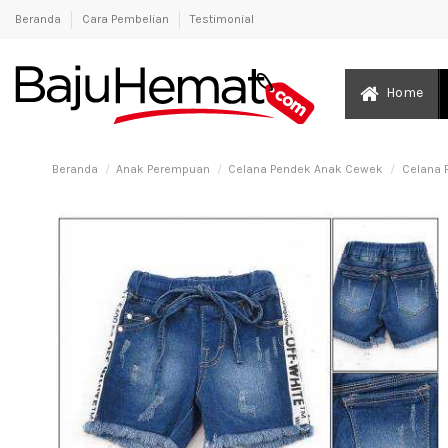
Beranda
Cara Pembelian
Testimonial
Home
Beranda
Anak Perempuan
Celana Pendek Anak Cewek
Celana 