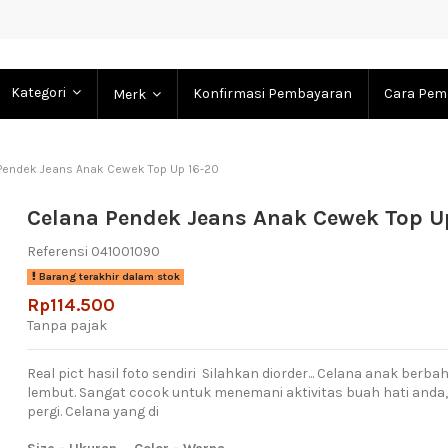
Kategori
Konfirmasi Pembayaran
Cara Pem
Merk
Pendek Jeans Anak Cewek Top Up 16-20
Celana Pendek Jeans Anak Cewek Top U
Referensi
041001090
Barang terakhir dalam stok
Rp114.500
Tanpa pajak
Real pict hasil foto sendiri Silahkan diorder... Celana anak ber
lembut. Sangat cocok untuk menemani aktivitas buah hati anda
pergi. Celana yang di