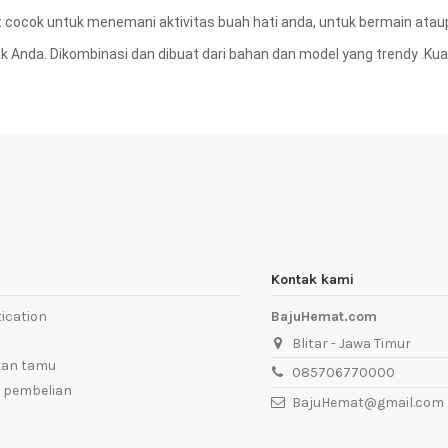
cocok untuk menemani aktivitas buah hati anda, untuk bermain ataup
k Anda. Dikombinasi dan dibuat dari bahan dan model yang trendy .Kua
Kontak kami
ication
BajuHemat.com
Blitar - Jawa Timur
kan tamu
085706770000
 pembelian
BajuHemat@gmail.com