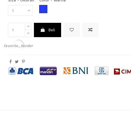
Size - Ukuran
Color - Warna
Blue (Biru)
Beli
favorite_border