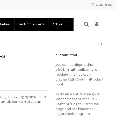
Wishlist (
0
)
belian
Testimoni Kami
Artikel
custom html
1-3
you can configure this
block in
iqithtmlbanners
module. It is hooked in
displayRightColumnProduct
hook.
To disable entire area go to
bahan jeans yang nyaman dan
iqitthemeeditor module >
, untuk bermain ataupun
Content/Pages > Product
page and set hidden for
Right sidebar option