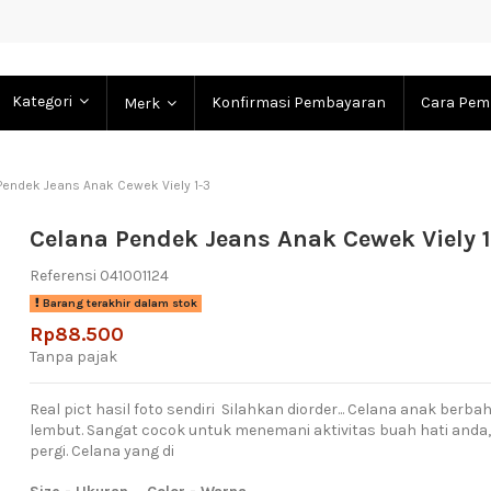
Kategori
Konfirmasi Pembayaran
Cara Pem
Merk
Pendek Jeans Anak Cewek Viely 1-3
Celana Pendek Jeans Anak Cewek Viely 
Referensi
041001124
Barang terakhir dalam stok
Rp88.500
Tanpa pajak
Real pict hasil foto sendiri Silahkan diorder... Celana anak ber
lembut. Sangat cocok untuk menemani aktivitas buah hati anda
pergi. Celana yang di