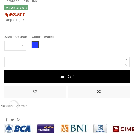
Referensi
041001132
Stok tersedia
Rp93.500
Tanpa pajak
Size - Ukuran
Color - Warna
Blue (Biru)
Beli
favorite_border