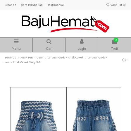
Beranda
Cara Pembelian
Testimonial
Wishlist (
0
)
0
Menu
Cari
Login
Troli
Beranda
Anak Perempuan
Celana Pendek Anak Cewek
Celana Pendek
Jeans Anak Cewek Viely 5-6