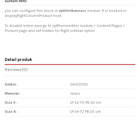
custom html
you can configure this block in
iqithtmlbanners
module. It is hooked in
displayRightColumnProduct hook.
To disable entire area go to iqitthemeeditor module > Content/Pages >
Product page and set hidden for Right sidebar option
Detail produk
Reviews
(0)
Artikel :
041001132
Material :
Jeans
Size 5 :
LP:52-70 PB:33 cm
Size 6 :
LP:54-72 PB:35 cm