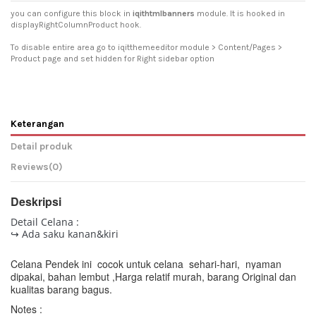
you can configure this block in
iqithtmlbanners
module. It is hooked in
displayRightColumnProduct hook.
To disable entire area go to iqitthemeeditor module > Content/Pages >
Product page and set hidden for Right sidebar option
Keterangan
Detail produk
Reviews
(0)
Deskripsi
Detail Celana :
↪ Ada saku kanan&kiri
Celana Pendek ini cocok untuk celana sehari-hari, nyaman
dipakai, bahan lembut ,
Harga relatif murah, barang Original dan
kualitas barang bagus.
Notes :