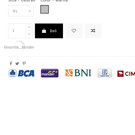
Size - Ukuran
Color - Warna
Light Grey (Abu Muda)
Beli
favorite_border