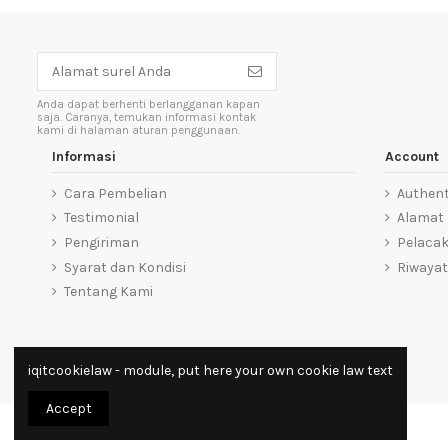
Anda dapat berhenti berlangganan kapan
saja. Caranya, temukan informasi kontak
kami di halaman aturan penggunaan.
Informasi
Account
Cara Pembelian
Authent
Testimonial
Alamat
Pengiriman
Pelaca
Syarat dan Kondisi
Riwayat
Tentang Kami
iqitcookielaw - module, put here your own cookie law text
Accept