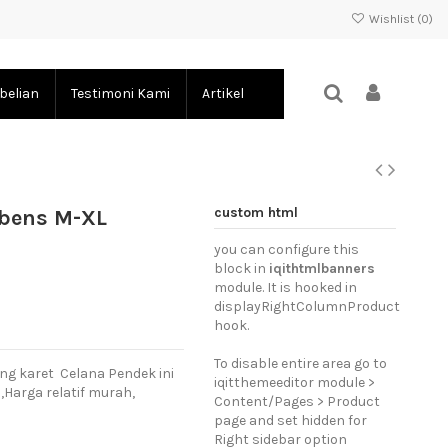
Wishlist (
0
)
belian
Testimoni Kami
Artikel
custom html
-bens M-XL
you can configure this
block in
iqithtmlbanners
module. It is hooked in
displayRightColumnProduct
hook.
To disable entire area go to
ang karet Celana Pendek ini
iqitthemeeditor module >
Harga relatif murah,
Content/Pages > Product
page and set hidden for
Right sidebar option