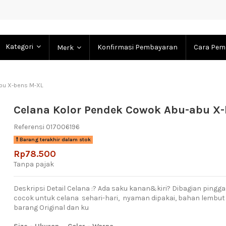
Kategori
Konfirmasi Pembayaran
Cara Pem
Merk
bu X-bens M-XL
Celana Kolor Pendek Cowok Abu-abu X
Referensi
017006196
Barang terakhir dalam stok
Rp78.500
Tanpa pajak
Deskripsi Detail Celana :? Ada saku kanan&kiri? Dibagian pingg
cocok untuk celana sehari-hari, nyaman dipakai, bahan lembut ,
barang Original dan ku