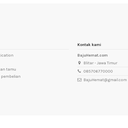
Kontak kami
ication
BajuHemat.com
Blitar - Jawa Timur
kan tamu
085706770000
 pembelian
BajuHemat@gmail.com