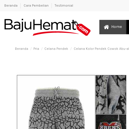
Beranda
Cara Pembelian
Testimonial
Home
Beranda
Pria
Celana Pendek
Celana Kolor Pendek Cowok Abu-a