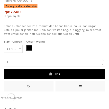
Referensi
064002115
Barang terakhir dalam stok
Rp67.500
Tanpa pajak
Celana kolor pendek Pria terbuat dari bahan katun ,halus dan ringan
ketika dipakai. jahitan rapi kain berkwalitas bagus pinggang kolor street
awet untuk sehari- hari Celana pendek pria Cocok untu
Size - Ukuran
Color - Warna
Black (Hitam)
Beli
favorite_border