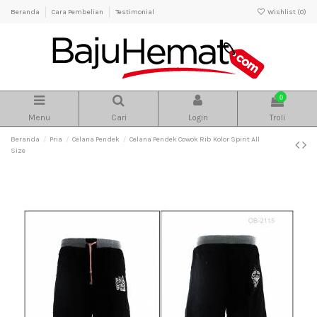
Beranda
Cara Pembelian
Testimonial
Wishlist (
0
)
0
Menu
Cari
Login
Troli
Beranda
Pria
Celana Pendek
Celana Pendek Cowok Rib Kolor Spirit All
Size