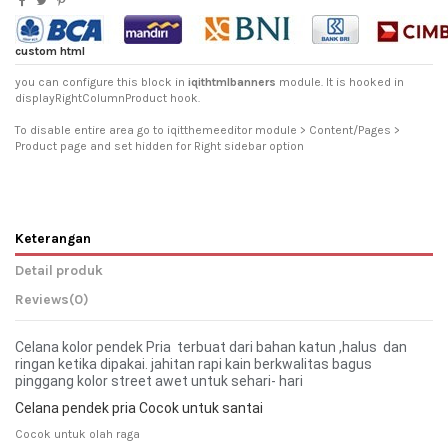
custom html
you can configure this block in
iqithtmlbanners
module. It is hooked in
displayRightColumnProduct hook.
To disable entire area go to iqitthemeeditor module > Content/Pages >
Product page and set hidden for Right sidebar option
Keterangan
Detail produk
Reviews
(0)
Celana kolor pendek Pria terbuat dari bahan katun ,halus dan
ringan ketika dipakai. jahitan rapi kain berkwalitas bagus
pinggang kolor street awet untuk sehari- hari
Celana pendek pria Cocok untuk santai
Cocok untuk olah raga