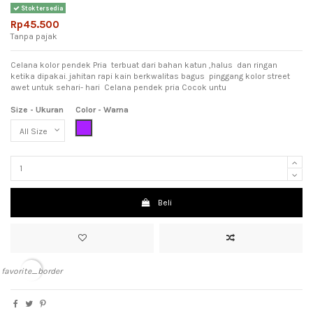
Stok tersedia
Rp45.500
Tanpa pajak
Celana kolor pendek Pria terbuat dari bahan katun ,halus dan ringan
ketika dipakai. jahitan rapi kain berkwalitas bagus pinggang kolor street
awet untuk sehari- hari Celana pendek pria Cocok untu
Size - Ukuran
Color - Warna
Purple (Ungu)
Beli
favorite_border