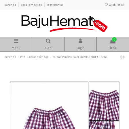
Beranda
Cara Pembelian
Testimonial
Wishlist (
0
)
0
Menu
Cari
Login
Troli
Beranda
Pria
Celana Pendek
Celana Pendek Kolor Cowok Spirit All Size