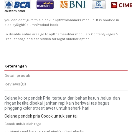
custom html
you can configure this block in
iqithtmlbanners
module. It is hooked in
displayRightColumnProduct hook.
To disable entire area go to iqitthemeeditor module > Content/Pages >
Product page and set hidden for Right sidebar option
Keterangan
Detail produk
Reviews
(0)
Celana kolor pendek Pria terbuat dari bahan katun ,halus dan
ringan ketika dipakai. jahitan rapi kain berkwalitas bagus
pinggang kolor street awet untuk sehari- hari
Celana pendek pria Cocok untuk santai
Cocok untuk olah raga
pinggang serut karena karet pinggang jadi elastis