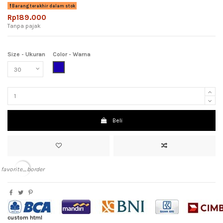
Barang terakhir dalam stok
Rp189.000
Tanpa pajak
Size - Ukuran
Color - Warna
Dark Blue (Biru Tua)
Beli
favorite_border
custom html