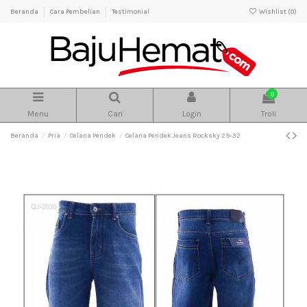
Beranda
Cara Pembelian
Testimonial
Wishlist (
0
)
0
Menu
Cari
Login
Troli
Beranda
Pria
Celana Pendek
Celana Pendek Jeans Rocksky 29-32