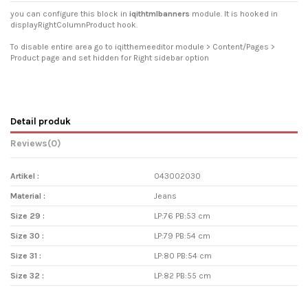
you can configure this block in
iqithtmlbanners
module. It is hooked in
displayRightColumnProduct hook.
To disable entire area go to iqitthemeeditor module > Content/Pages >
Product page and set hidden for Right sidebar option
Detail produk
Reviews
(0)
Artikel :
043002030
Material :
Jeans
Size 29 :
LP:76 PB:53 cm
Size 30 :
LP:79 PB:54 cm
Size 31 :
LP:80 PB:54 cm
Size 32 :
LP:82 PB:55 cm