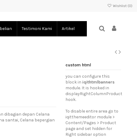
Wishlist (
0
)
belian
Testimoni Kami
Artikel
custom html
you can configure this
block in
iqithtmlbanners
module. It is hooked in
displayRightColumnProduct
hook.
To disable entire area go to
an dibagian depan Celana
iqitthemeeditor module >
na santai, Celana bepergian
Content/Pages > Product
page and set hidden for
Right sidebar option