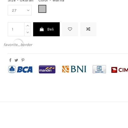
Size - Ukuran
Color - Warna
Light Grey (Abu Muda)
Beli
favorite_border