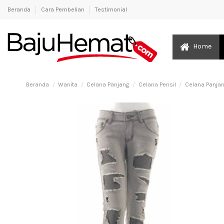
Beranda
Cara Pembelian
Testimonial
Home
Beranda
Wanita
Celana Panjang
Celana Pensil
Celana Panja