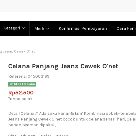
Kategori
Konfirmasi Pembayaran
Cara Pem
Merk
ng Jeans Cewek O'net
Celana Panjang Jeans Cewek O'net
Referensi
045003199
Stok tersedia
Rp52.500
Tanpa pajak
Detail Celana :? Ada saku kanan&kiri? Kombinasi sobek+tembel
Jeans Panjang Cewek O'net cocok untuk celana sehari-hari, Cela
bahan nyaman dipakai ,