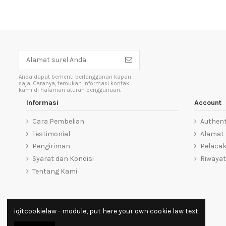
Anda dapat berhenti berlangganan kapan
saja. Caranya, temukan informasi kontak
kami di halaman aturan penggunaan.
Informasi
Account
Cara Pembelian
Authent
Testimonial
Alamat
Pengiriman
Pelaca
Syarat dan Kondisi
Riwayat
Tentang Kami
iqitcookielaw - module, put here your own cookie law text