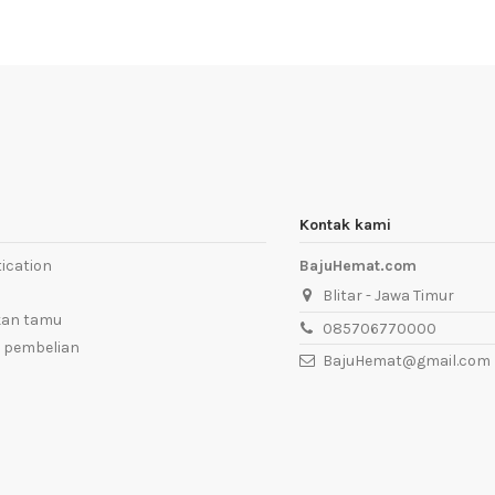
Kontak kami
ication
BajuHemat.com
Blitar - Jawa Timur
kan tamu
085706770000
 pembelian
BajuHemat@gmail.com