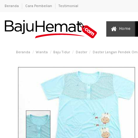
Beranda
Cara Pembelian
Testimonial
Home
Beranda
Wanita
Baju Tidur
Daster
Daster Lengan Pendek Omu