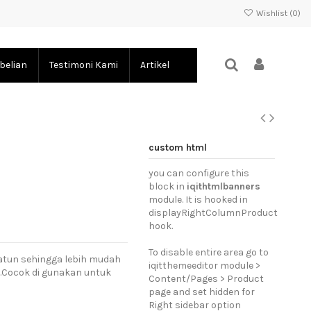
Wishlist (
0
)
belian
Testimoni Kami
Artikel
custom html
you can configure this
block in
iqithtmlbanners
module. It is hooked in
displayRightColumnProduct
hook.
To disable entire area go to
atun sehingga lebih mudah
iqitthemeeditor module >
i.Cocok di gunakan untuk
Content/Pages > Product
page and set hidden for
Right sidebar option