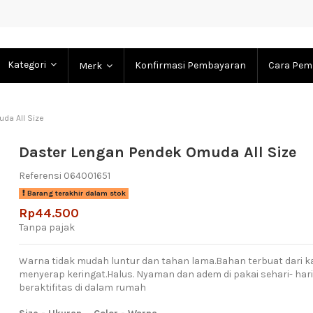
Kategori
Konfirmasi Pembayaran
Cara Pem
Merk
da All Size
Daster Lengan Pendek Omuda All Size
Referensi
064001651
Barang terakhir dalam stok
Rp44.500
Tanpa pajak
Warna tidak mudah luntur dan tahan lama.Bahan terbuat dari k
menyerap keringat.Halus. Nyaman dan adem di pakai sehari- har
beraktifitas di dalam rumah