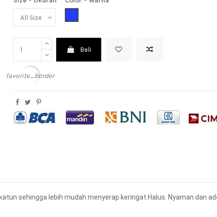
Size - Ukuran
Color - Warna
Blue (Biru)
Beli
favorite_border
katun sehingga lebih mudah menyerap keringat.Halus. Nyaman dan adem 