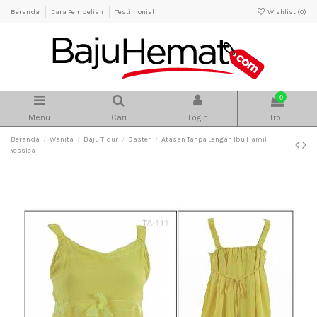
Beranda
Cara Pembelian
Testimonial
Wishlist (
0
)
0
Menu
Cari
Login
Troli
Beranda
Wanita
Baju Tidur
Daster
Atasan Tanpa Lengan Ibu Hamil
Yessica