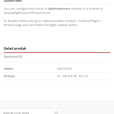
custom html
you can configure this block in
iqithtmlbanners
module. It is hooked in
displayRightColumnProduct hook.
To disable entire area go to iqitthemeeditor module > Content/Pages >
Product page and set hidden for Right sidebar option
Detail produk
Reviews
(0)
Artikel :
047000111
All Size :
LD : 98-104 PB : 60 cm