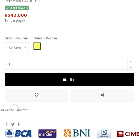
Referensi
047000111
Stok tersedia
Rp49.000
Tanpa pajak
Size - Ukuran
Color - Warna
Yellow (Kuning)
Beli
favorite_border