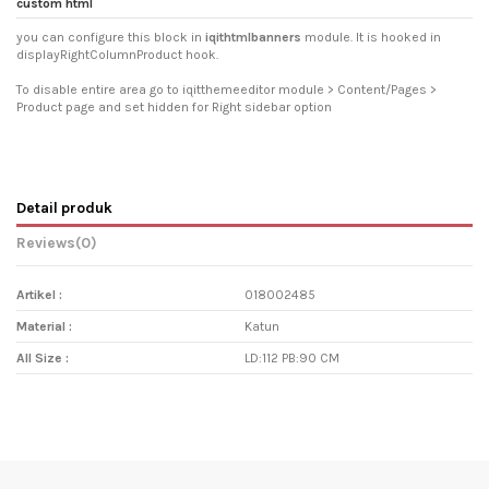
custom html
you can configure this block in
iqithtmlbanners
module. It is hooked in
displayRightColumnProduct hook.
To disable entire area go to iqitthemeeditor module > Content/Pages >
Product page and set hidden for Right sidebar option
Detail produk
Reviews
(0)
Artikel :
018002485
Material :
Katun
All Size :
LD:112 PB:90 CM