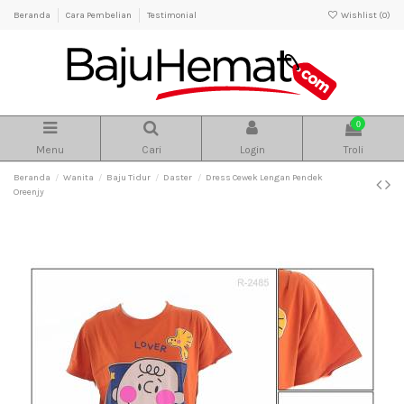
Beranda
Cara Pembelian
Testimonial
Wishlist (
0
)
0
Menu
Cari
Login
Troli
Beranda
Wanita
Baju Tidur
Daster
Dress Cewek Lengan Pendek
Oreenjy