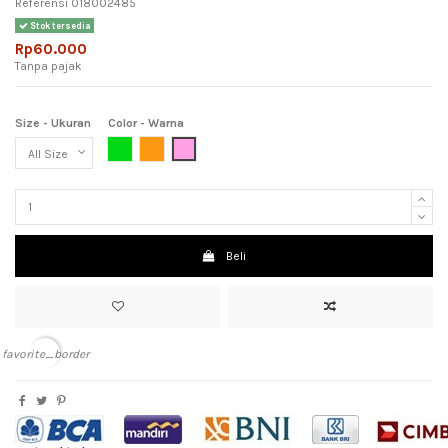
Referensi
018002485
Stok tersedia
Rp60.000
Tanpa pajak
Size - Ukuran
Color - Warna
Green (Hijau)
Orange (jingga)
Pink (Meah Muda)
Beli
favorite_border