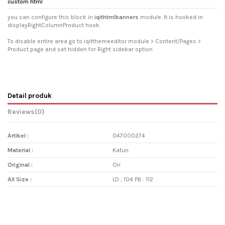
custom html
you can configure this block in
iqithtmlbanners
module. It is hooked in
displayRightColumnProduct hook.
To disable entire area go to iqitthemeeditor module > Content/Pages >
Product page and set hidden for Right sidebar option
Detail produk
Reviews
(0)
Artikel :
047000274
Material :
Katun
Original :
Ori
All Size :
LD ; 104 PB : 112