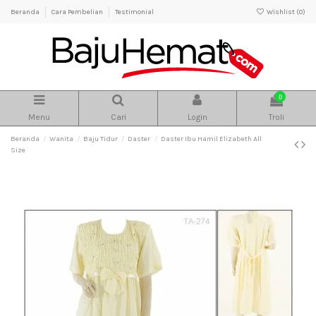
Beranda
Cara Pembelian
Testimonial
Wishlist (
0
)
0
Menu
Cari
Login
Troli
Beranda
Wanita
Baju Tidur
Daster
Daster Ibu Hamil Elizabeth All
Size