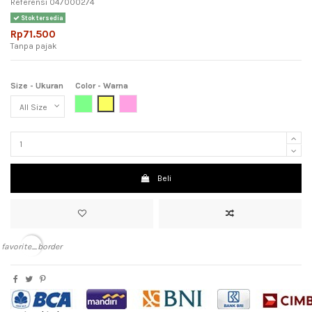
Referensi
047000274
Stok tersedia
Rp71.500
Tanpa pajak
Size - Ukuran
Color - Warna
Light Green (Hijau Muda)
Yellow (Kuning)
Pink (Meah Muda)
Beli
favorite_border