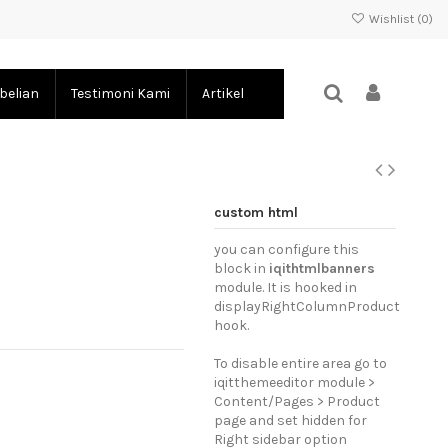
Wishlist (
0
)
belian
Testimoni Kami
Artikel
custom html
M
you can configure this
block in
iqithtmlbanners
module. It is hooked in
displayRightColumnProduct
hook.
To disable entire area go to
iqitthemeeditor module >
Content/Pages > Product
page and set hidden for
Right sidebar option