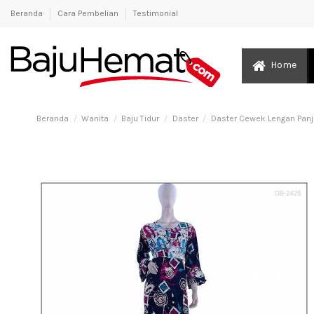
Beranda
Cara Pembelian
Testimonial
Home
Beranda
Wanita
Baju Tidur
Daster
Daster Cewek Lengan Panj