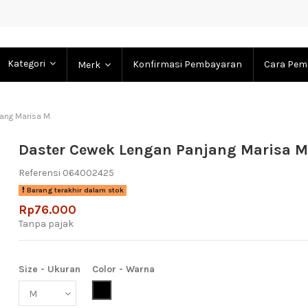
Kategori
Konfirmasi Pembayaran
Cara Pem
Merk
ang Marisa M
Daster Cewek Lengan Panjang Marisa 
Referensi
064002425
Barang terakhir dalam stok
Rp76.000
Tanpa pajak
Size - Ukuran
Color - Warna
Black (Hitam)