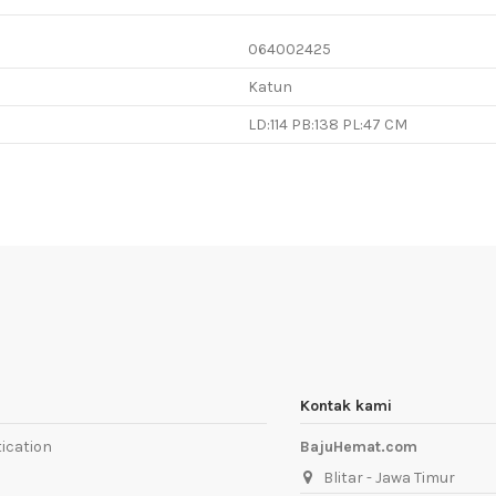
064002425
Katun
LD:114 PB:138 PL:47 CM
Kontak kami
ication
BajuHemat.com
Blitar - Jawa Timur