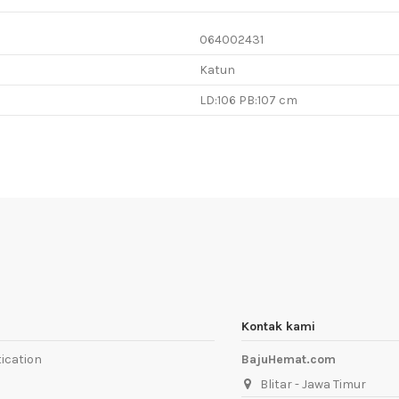
064002431
Katun
LD:106 PB:107 cm
Kontak kami
ication
BajuHemat.com
Blitar - Jawa Timur