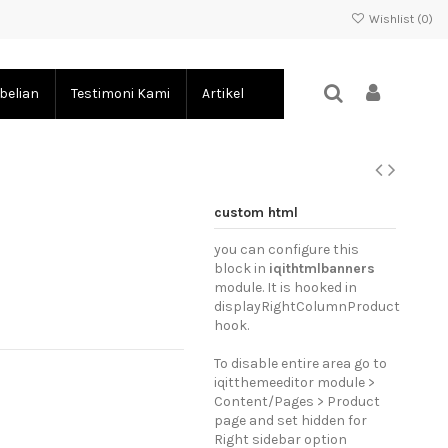
Wishlist (
0
)
belian
Testimoni Kami
Artikel
custom html
you can configure this
block in
iqithtmlbanners
module. It is hooked in
displayRightColumnProduct
hook.
To disable entire area go to
iqitthemeeditor module >
Content/Pages > Product
page and set hidden for
Right sidebar option