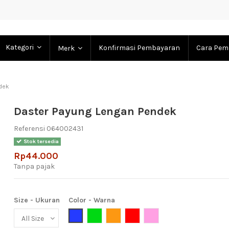
Kategori
Konfirmasi Pembayaran
Cara Pem
Merk
dek
Daster Payung Lengan Pendek
Referensi
064002431
Stok tersedia
Rp44.000
Tanpa pajak
Size - Ukuran
Color - Warna
Blue (Biru)
Green (Hijau)
Orange (jingga)
Red (Merah)
Pink (Meah Muda)