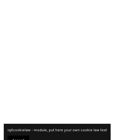
iqitcookielaw - module, put here your own cookie law text