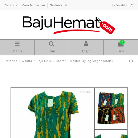
Beranda
Cara Pembelian
Testimonial
Wishlist (
0
)
0
Menu
Cari
Login
Troli
Beranda
Wanita
Baju Tidur
Daster
Daster Payung Lengan Pendek