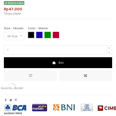
Stok tersedia
Rp47.000
Tanpa pajak
Size - Ukuran
Color - Warna
Black (Hitam)
Dark Blue (Biru Tua)
Dark Green (Hijau Tua)
Maroon (Merah Hati)
Beli
favorite_border
custom html