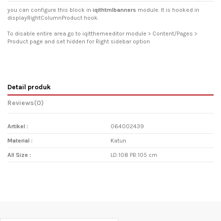
you can configure this block in
iqithtmlbanners
module. It is hooked in
displayRightColumnProduct hook.
To disable entire area go to iqitthemeeditor module > Content/Pages >
Product page and set hidden for Right sidebar option
Detail produk
Reviews
(0)
Artikel :
064002439
Material :
Katun
All Size :
LD:108 PB:105 cm