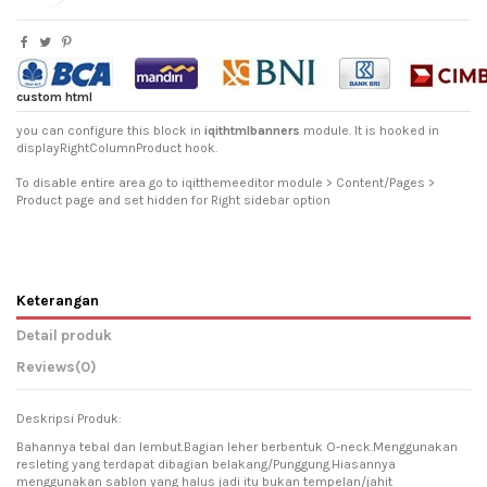
custom html
you can configure this block in
iqithtmlbanners
module. It is hooked in
displayRightColumnProduct hook.
To disable entire area go to iqitthemeeditor module > Content/Pages >
Product page and set hidden for Right sidebar option
Keterangan
Detail produk
Reviews
(0)
Deskripsi Produk:
Bahannya tebal dan lembut.Bagian leher berbentuk O-neck.Menggunakan
resleting yang terdapat dibagian belakang/Punggung.Hiasannya
menggunakan sablon yang halus jadi itu bukan tempelan/jahit