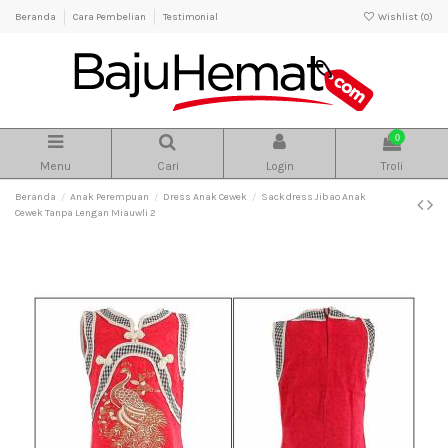
Beranda
Cara Pembelian
Testimonial
Wishlist (
0
)
0
Menu
Cari
Login
Troli
Beranda
Anak Perempuan
Dress Anak Cewek
Sackdress Jibao Anak
Cewek Tanpa Lengan Miauwli 2