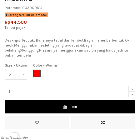
Referensi
003000514
Barang terakhir dalam stok
Rp44.500
Tanpa pajak
Deskripsi Produk: Bahannya tebal dan lembut.Bagian leher berbentuk O-
neck.Menggunakan resleting yang terdapat dibagian
belakang/Punggung.Hiasannya menggunakan sablon yang halus jadi itu
bukan tempela
Size - Ukuran
Color - Warna
Red (Merah)
Beli
favorite_border