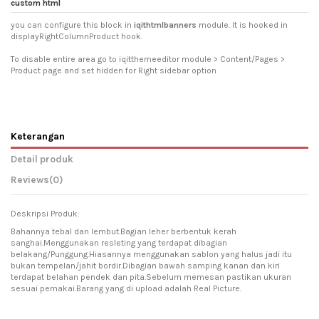
custom html
you can configure this block in
iqithtmlbanners
module. It is hooked in
displayRightColumnProduct hook.
To disable entire area go to iqitthemeeditor module > Content/Pages >
Product page and set hidden for Right sidebar option
Keterangan
Detail produk
Reviews
(0)
Deskripsi Produk:
Bahannya tebal dan lembut.Bagian leher berbentuk kerah
sanghai.Menggunakan resleting yang terdapat dibagian
belakang/Punggung.Hiasannya menggunakan sablon yang halus jadi itu
bukan tempelan/jahit bordir.Dibagian bawah samping kanan dan kiri
terdapat belahan pendek dan pita.Sebelum memesan pastikan ukuran
sesuai pemakai.Barang yang di upload adalah Real Picture.