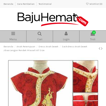
Beranda
Cara Pembelian
Testimonial
Wishlist (
0
)
0
Menu
Cari
Login
Troli
Beranda
Anak Perempuan
Dress Anak Cewek
Sackdress Anak Cewek
Jibao Lengan Pendek Miauwli All Size