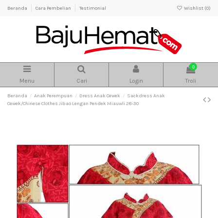
Beranda
Cara Pembelian
Testimonial
Wishlist (
0
)
0
Menu
Cari
Login
Troli
Beranda
Anak Perempuan
Dress Anak Cewek
Sackdress Anak
Cewek/Chinese Clothes Jibao Lengan Pendek Miauwli 28-30