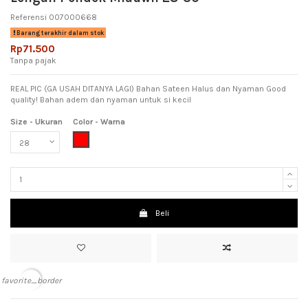
Referensi
007000668
Barang terakhir dalam stok
Rp71.500
Tanpa pajak
REAL PIC (GA USAH DITANYA LAGI) Bahan Sateen Halus dan Nyaman Good
quality! Bahan adem dan nyaman untuk si kecil
Size - Ukuran
Color - Warna
Red (Merah)
Beli
favorite_border