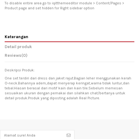
To disable entire area go to iqitthemeeditor module > Content/Pages >
Product page and set hidden for Right sidebar option
Keterangan
Detail produk
Reviews
(0)
Deskripsi Produk:
One set terdiri dari dress dan jaket rajut.Bagian leher menggunakan kerah
O-neck.Bahannya adem,dapat menyerap keringat,warna tidak luntur,dan
tebal.Hiasan berasal dari motif kain dan kain tile.Sebelum memesan
sesuaikan ukuran dengan pemakai dan silahkan chat/bertanya untuk
detail produk.Produk yang diposting adalah Real Picture.