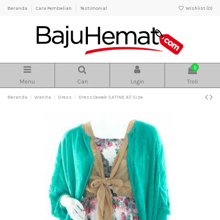
Beranda
Cara Pembelian
Testimonial
Wishlist (
0
)
0
Menu
Cari
Login
Troli
Beranda
Wanita
Dress
Dress Cewek SATINE All Size