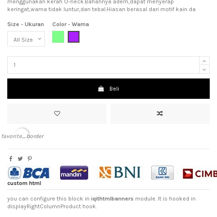
menggunakan kerah O-neck.Bahannya adem,dapat menyerap
keringat,warna tidak luntur,dan tebal.Hiasan berasal dari motif kain da
Size - Ukuran
Color - Warna
Light Green (Hijau Muda)
Purple (Ungu)
Beli
favorite_border
custom html
you can configure this block in
iqithtmlbanners
module. It is hooked in
displayRightColumnProduct hook.