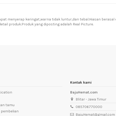
t menyerap keringat,warna tidak luntur,dan tebal.Hiasan berasal 
ail produk.Produk yang diposting adalah Real Picture.
Kontak kami
ication
BajuHemat.com
Blitar - Jawa Timur
kan tamu
085706770000
 pembelian
BajuHemat@gmail.com