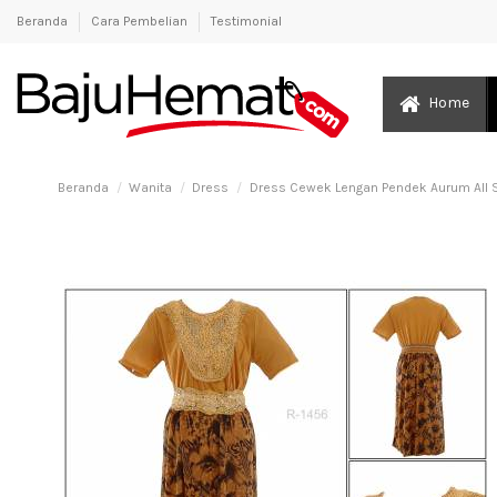
Beranda
Cara Pembelian
Testimonial
Home
Beranda
Wanita
Dress
Dress Cewek Lengan Pendek Aurum All 