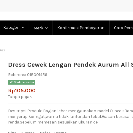
Kategori
Konfirmasi Pembayaran
Cara Pem
Merk
Size
Dress Cewek Lengan Pendek Aurum All 
Referensi
018001456
Stok tersedia
Rp105.000
Tanpa pajak
Deskripsi Produk: Bagian leher menggunakan model O-neck.Ba
menyerap keringat,warna tidak luntur,dan tebal.Hiasan berasal d
renda.Sebelum memesan sesuaikan ukuran de