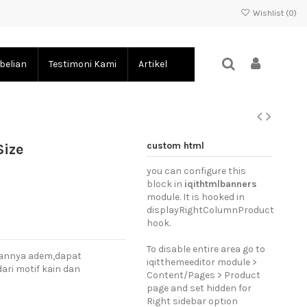
Wishlist (
0
)
belian
Testimoni Kami
Artikel
custom html
Size
you can configure this
block in
iqithtmlbanners
module. It is hooked in
displayRightColumnProduct
hook.
To disable entire area go to
hannya adem,dapat
iqitthemeeditor module >
ari motif kain dan
Content/Pages > Product
page and set hidden for
Right sidebar option