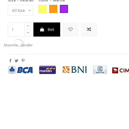
Size - Ukuran
Color - Warna
Yellow (Kuning)
Orange (jingga)
Purple (Ungu)
Beli
favorite_border