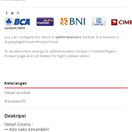
custom html
you can configure this block in
iqithtmlbanners
module. It is hooked in
displayRightColumnProduct hook.
To disable entire area go to iqitthemeeditor module > Content/Pages >
Product page and set hidden for Right sidebar option
Keterangan
Detail produk
Reviews
(0)
Deskripsi
Detail Celana :
↪ Ada saku kanan&kiri