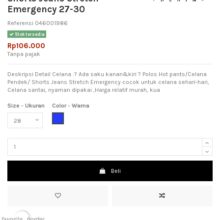
Emergency 27-30
Referensi
046001986
Stok tersedia
Rp106.000
Tanpa pajak
Deskripsi Detail Celana :? Ada saku kanan&kiri ? Polos Hot pants/Celana
Pendek/ Shorts Jeans Stretch Emergency cocok untuk celana sehari-hari,
Celana santai, nyaman dipakai ,Harga relatif murah, kua
Size - Ukuran
Color - Warna
Blue (Biru)
Beli
favorite_border