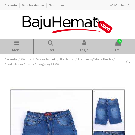
Beranda
Cara Pembelian
Testimonial
Wishlist (
0
)
0
Menu
Cari
Login
Troli
Beranda
Wanita
Celana Pendek
Hot Pants
Hot pants/Celana Pendek/
Shorts Jeans Stretch Emergency 27-30