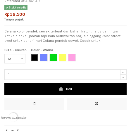
Referensi
064002149
Stok tersedia
Rp32.500
Tanpa pajak
Celana kolor pendek cewek terbuat dari bahan katun ,halus dan ringan
ketika dipakai. jahitan rapi kain berkwalitas bagus pinggang kolor street
awet untuk sehari- hari Celana pendek cewek Cocok untuk
Size - Ukuran
Color - Warna
Black (Hitam)
Light Blue (Biru Muda)
Green (Hijau)
Yellow (Kuning)
Pink (Meah Muda)
Beli
favorite_border