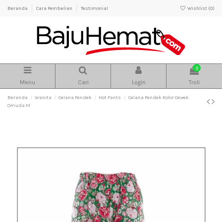
Beranda
Cara Pembelian
Testimonial
Wishlist (
0
)
0
Menu
Cari
Login
Troli
Beranda
Wanita
Celana Pendek
Hot Pants
Celana Pendek Kolor Cewek
Omuda M