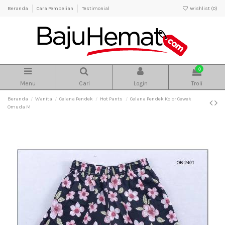
Beranda
Cara Pembelian
Testimonial
Wishlist (
0
)
0
Menu
Cari
Login
Troli
Beranda
Wanita
Celana Pendek
Hot Pants
Celana Pendek Kolor Cewek
Omuda M