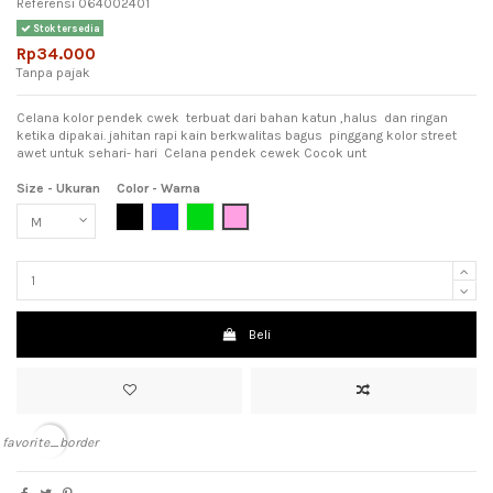
Referensi
064002401
Stok tersedia
Rp34.000
Tanpa pajak
Celana kolor pendek cwek terbuat dari bahan katun ,halus dan ringan
ketika dipakai. jahitan rapi kain berkwalitas bagus pinggang kolor street
awet untuk sehari- hari Celana pendek cewek Cocok unt
Size - Ukuran
Color - Warna
Black (Hitam)
Blue (Biru)
Green (Hijau)
Pink (Meah Muda)
Beli
favorite_border