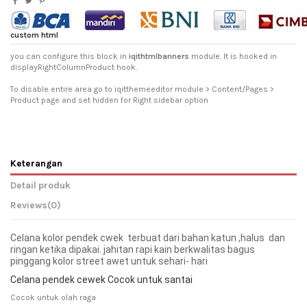
custom html
you can configure this block in
iqithtmlbanners
module. It is hooked in
displayRightColumnProduct hook.
To disable entire area go to iqitthemeeditor module > Content/Pages >
Product page and set hidden for Right sidebar option
Keterangan
Detail produk
Reviews
(0)
Celana kolor pendek cwek terbuat dari bahan katun ,halus dan
ringan ketika dipakai. jahitan rapi kain berkwalitas bagus
pinggang kolor street awet untuk sehari- hari
Celana pendek cewek Cocok untuk santai
Cocok untuk olah raga