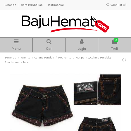
Beranda
Cara Pembelian
Testimonial
Wishlist (
0
)
0
Menu
Cari
Login
Troli
Beranda
Wanita
Celana Pendek
Hot Pants
Hot pants/Celana Pendek/
Shorts Jeans Tara