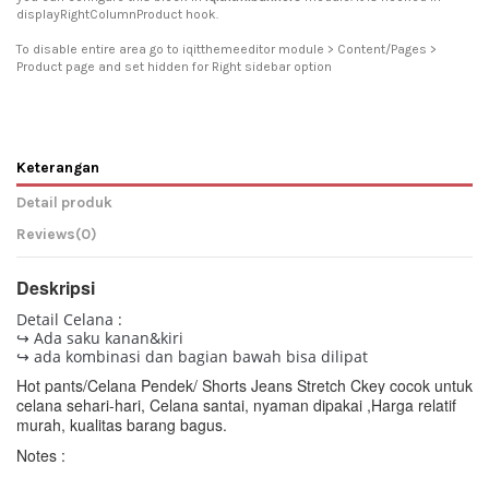
displayRightColumnProduct hook.
To disable entire area go to iqitthemeeditor module > Content/Pages >
Product page and set hidden for Right sidebar option
Keterangan
Detail produk
Reviews
(0)
Deskripsi
Detail Celana :
↪ Ada saku kanan&kiri
↪ ada kombinasi dan bagian bawah bisa dilipat
Hot pants/Celana Pendek/ Shorts Jeans Stretch Ckey cocok untuk
celana sehari-hari, Celana santai, nyaman dipakai ,
Harga relatif
murah, kualitas barang bagus.
Notes :