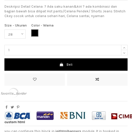
Deskripsi Detail Celana :? Ada saku kanan&kiri ? ada kombinasi dan
bagian bawah bisa dilipat Hot pants/Celana Pendek/ Shorts Jeans Stretch
Ckey cocok untuk celana sehari-hari, Celana santai, nyaman
Size - Ukuran
Color - Warna
Black (Hitam)
Beli
favorite_border
custom html
you can configure this block in
iqithtmlbanners
module. It is hooked in