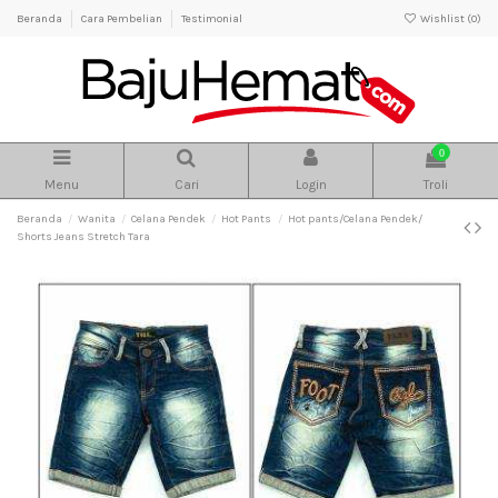
Beranda
Cara Pembelian
Testimonial
Wishlist (
0
)
0
Menu
Cari
Login
Troli
Beranda
Wanita
Celana Pendek
Hot Pants
Hot pants/Celana Pendek/
Shorts Jeans Stretch Tara