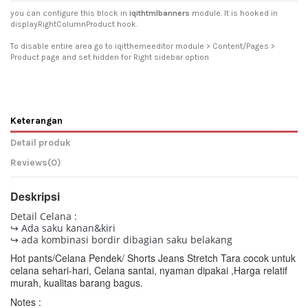
you can configure this block in
iqithtmlbanners
module. It is hooked in
displayRightColumnProduct hook.
To disable entire area go to iqitthemeeditor module > Content/Pages >
Product page and set hidden for Right sidebar option
Keterangan
Detail produk
Reviews
(0)
Deskripsi
Detail Celana :
↪ Ada saku kanan&kiri
↪ ada kombinasi bordir dibagian saku belakang
Hot pants/Celana Pendek/ Shorts Jeans Stretch Tara cocok untuk
celana sehari-hari, Celana santai, nyaman dipakai ,
Harga relatif
murah, kualitas barang bagus.
Notes :