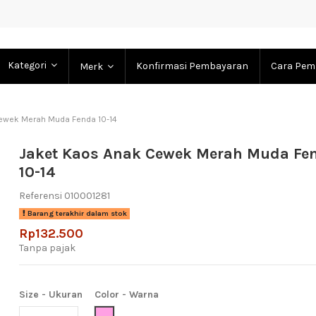
Kategori
Konfirmasi Pembayaran
Cara Pem
Merk
ewek Merah Muda Fenda 10-14
Jaket Kaos Anak Cewek Merah Muda Fe
10-14
Referensi
010001281
Barang terakhir dalam stok
Rp132.500
Tanpa pajak
Size - Ukuran
Color - Warna
Pink (Meah Muda)