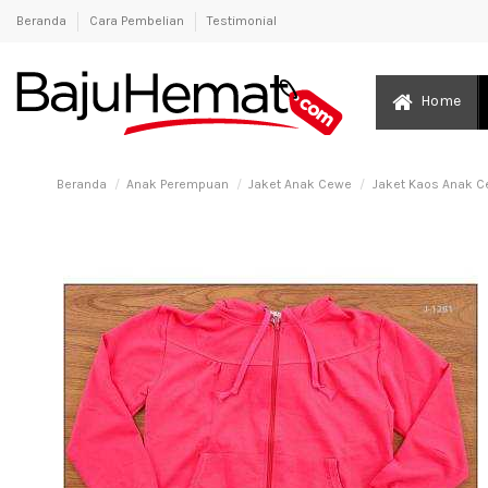
Beranda
Cara Pembelian
Testimonial
Home
Beranda
Anak Perempuan
Jaket Anak Cewe
Jaket Kaos Anak C