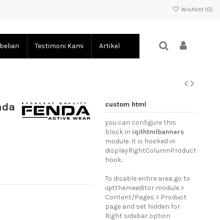
Wishlist (
0
)
belian
Testimoni Kami
Artikel
custom html
nda
you can configure this
block in
iqithtmlbanners
module. It is hooked in
displayRightColumnProduct
hook.
To disable entire area go to
iqitthemeeditor module >
Content/Pages > Product
page and set hidden for
Right sidebar option