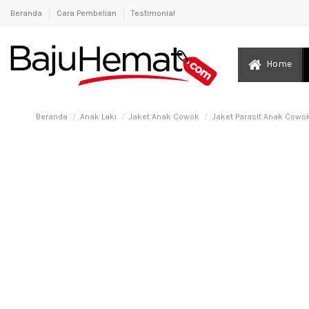
Beranda
Cara Pembelian
Testimonial
Home
Beranda
Anak Laki
Jaket Anak Cowok
Jaket Parasit Anak Cowok