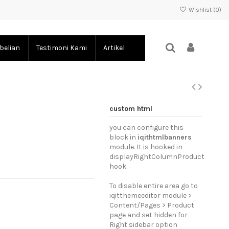
Wishlist (
0
)
belian
Testimoni Kami
Artikel
custom html
you can configure this
block in
iqithtmlbanners
module. It is hooked in
displayRightColumnProduct
hook.
To disable entire area go to
iqitthemeeditor module >
Content/Pages > Product
page and set hidden for
Right sidebar option