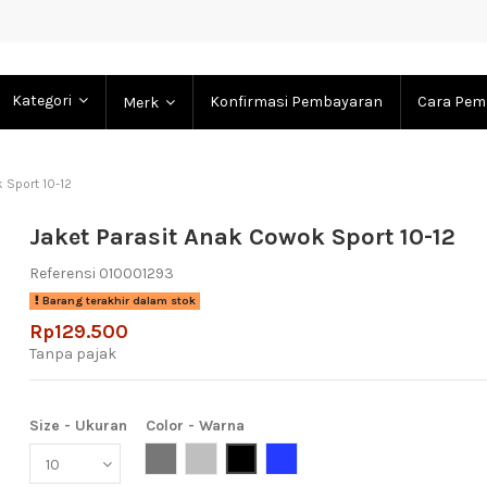
Kategori
Konfirmasi Pembayaran
Cara Pem
Merk
 Sport 10-12
Jaket Parasit Anak Cowok Sport 10-12
Referensi
010001293
Barang terakhir dalam stok
Rp129.500
Tanpa pajak
Size - Ukuran
Color - Warna
Grey (Abu-Abu)
Light Grey (Abu Muda)
Black (Hitam)
Blue (Biru)