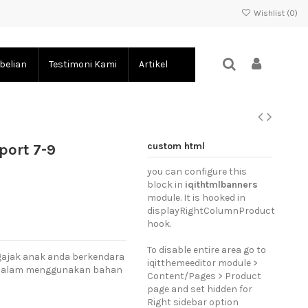
Wishlist (
0
)
belian
Testimoni Kami
Artikel
custom html
port 7-9
you can configure this
block in
iqithtmlbanners
module. It is hooked in
displayRightColumnProduct
hook.
To disable entire area go to
gajak anak anda berkendara
iqitthemeeditor module >
an dalam menggunakan bahan
Content/Pages > Product
page and set hidden for
Right sidebar option