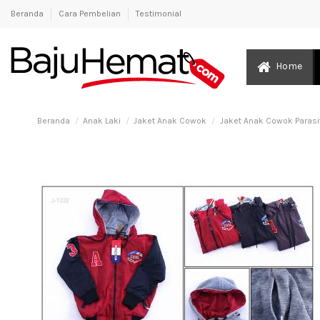
Beranda
Cara Pembelian
Testimonial
Home
Beranda
Anak Laki
Jaket Anak Cowok
Jaket Anak Cowok Parasit