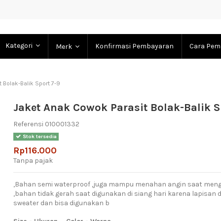
Kategori
Konfirmasi Pembayaran
Cara Pem
Merk
 Bolak-Balik Sport 7-9
Jaket Anak Cowok Parasit Bolak-Balik S
Referensi
010001332
Stok tersedia
Rp116.000
Tanpa pajak
,Bahan semi waterproof ,juga mampu menahan angin saat men
,bahan tidak gerah saat digunakan di siang hari karena lapis
sweater dan bisa digunakan b