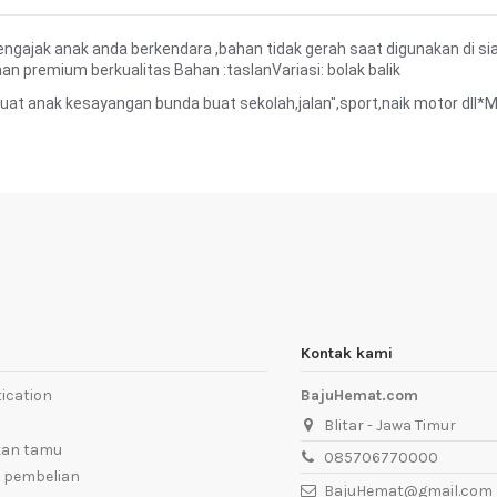
gajak anak anda berkendara ,bahan tidak gerah saat digunakan di s
han premium berkualitas Bahan :taslanVariasi: bolak balik
at anak kesayangan bunda buat sekolah,jalan'',sport,naik motor dl
Kontak kami
ication
BajuHemat.com
Blitar - Jawa Timur
kan tamu
085706770000
 pembelian
BajuHemat@gmail.com