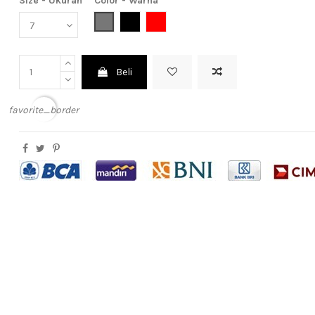
Size - Ukuran
Color - Warna
Grey (Abu-Abu)
Black (Hitam)
Red (Merah)
Beli
favorite_border