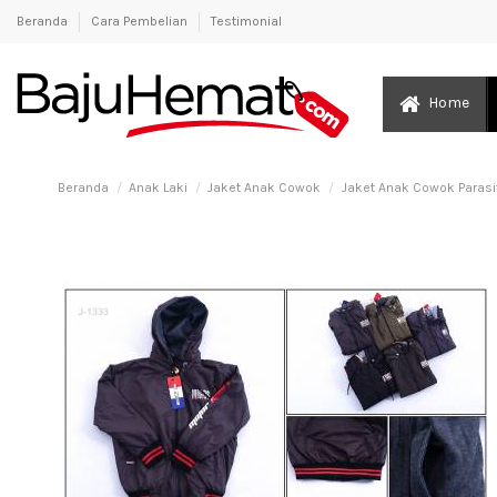
Beranda
Cara Pembelian
Testimonial
Home
Beranda
Anak Laki
Jaket Anak Cowok
Jaket Anak Cowok Parasit