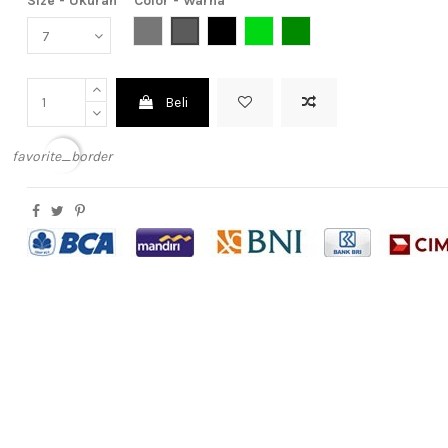
Size - Ukuran
Color - Warna
Grey (Abu-Abu)
Dark Grey (Abu Tua)
Black (Hitam)
Green (Hijau)
Dark Green (Hijau Tua)
Beli
favorite_border