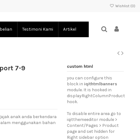
Wishlist (
0
)
belian
Testimoni Kami
Artikel
custom html
port 7-9
you can configure this
block in
iqithtmlbanners
module. It is hooked in
displayRightColumnProduct
hook.
To disable entire area go to
gajak anak anda berkendara
iqitthemeeditor module >
an dalam menggunakan bahan
Content/Pages > Product
page and set hidden for
Right sidebar option