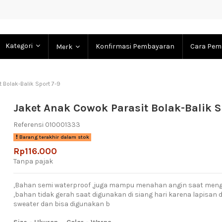
Kategori
Konfirmasi Pembayaran
Cara Pem
Merk
 Bolak-Balik Sport 7-9
Jaket Anak Cowok Parasit Bolak-Balik S
Referensi
010001333
Barang terakhir dalam stok
Rp116.000
Tanpa pajak
,Bahan semi waterproof ,juga mampu menahan angin saat men
,bahan tidak gerah saat digunakan di siang hari karena lapis
sweater dan bisa digunakan b