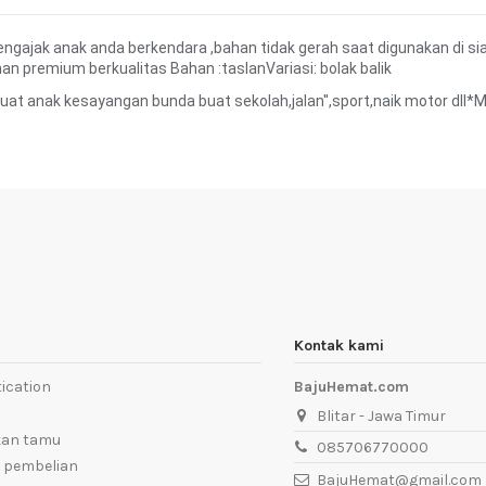
gajak anak anda berkendara ,bahan tidak gerah saat digunakan di s
han premium berkualitas Bahan :taslanVariasi: bolak balik
at anak kesayangan bunda buat sekolah,jalan'',sport,naik motor dl
Kontak kami
ication
BajuHemat.com
Blitar - Jawa Timur
kan tamu
085706770000
 pembelian
BajuHemat@gmail.com