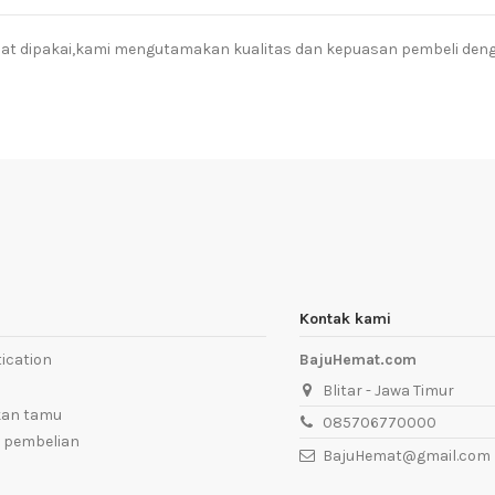
aat dipakai,kami mengutamakan kualitas dan kepuasan pembeli dengan 
Kontak kami
ication
BajuHemat.com
Blitar - Jawa Timur
kan tamu
085706770000
 pembelian
BajuHemat@gmail.com