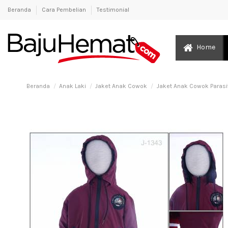
Beranda
Cara Pembelian
Testimonial
Home
Beranda
Anak Laki
Jaket Anak Cowok
Jaket Anak Cowok Parasi