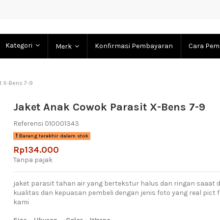
Kategori
Konfirmasi Pembayaran
Cara Pem
Merk
t X-Bens 7-9
Jaket Anak Cowok Parasit X-Bens 7-9
Referensi
010001343
Barang terakhir dalam stok
Rp134.000
Tanpa pajak
jaket parasit tahan air yang bertekstur halus dan ringan saaa
kualitas dan kepuasan pembeli dengan jenis foto yang real pict f
kami