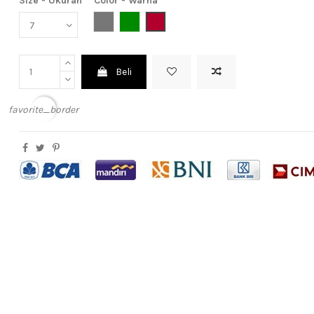
Size - Ukuran
Color - Warna
Grey (Abu-Abu)
Dark Green (Hijau Tua)
Maroon (Merah Hati)
Beli
favorite_border