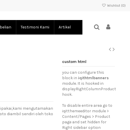
Wishlist (
0
)
belian
Testimoni Kami
Artikel
custom html
you can configure this
block in
iqithtmlbanners
module. It is hooked in
displayRightColumnProduct
hook.
To disable entire area go to
t dipakai,kami mengutamakan
iqitthemeeditor module >
oto diambil sendiri oleh toko
Content/Pages > Product
page and set hidden for
Right sidebar option