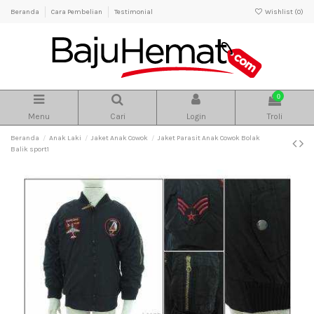
Beranda
Cara Pembelian
Testimonial
Wishlist (
0
)
0
Menu
Cari
Login
Troli
Beranda
Anak Laki
Jaket Anak Cowok
Jaket Parasit Anak Cowok Bolak
Balik sport1