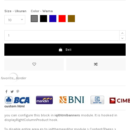
Size - Ukuran
Color - Warna
Grey (Abu-Abu)
Black (Hitam)
Dark Blue (Biru Tua)
Red (Merah)
Brown (Coklat)
Beli
favorite_border
custom html
you can configure this block in
iqithtmlbanners
module. It is hooked in
displayRightColumnProduct hook.
To disable entire area go to iqitthemeeditor module > Content/Pages >