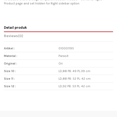
Product page and set hidden for Right sidebar option
Detail produk
Reviews
(0)
Artikel :
010001195
Material :
Parasit
Original :
Ori
Size 10 :
LD;88 PB: 49 PL:39 cm
Size 11 :
LD;88 PB: 52 PL: 42 cm
Size 12 :
LD;92 PB: 53 PL: 42 cm