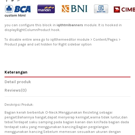
custom html
you can configure this block in
iqithtmlbanners
module. It is hooked in
displayRightColumnProduct hook.
To disable entire area go to iqitthemeeditor module > Content/Pages >
Product page and set hidden for Right sidebar option
Keterangan
Detail produk
Reviews
(0)
Deskripsi Produk:
Bagian kerah berbentuk O-Neck.Menggunakan Resleting sebagai
pengait.Bahannya hangat,dapat menyerap keringat,warna tidak luntur,dan
tebal.Terdapat saku samping pada bagian kanan dan kiri.Pada bagian dada
terdapat saku yang menggunakan kancing.Bagian pergelangan
menggunakan kancing.Sebelum memesan sesuaikan ukuran dengan