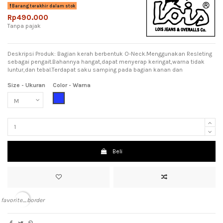
Barang terakhir dalam stok
Rp490.000
Tanpa pajak
Deskripsi Produk: Bagian kerah berbentuk O-Neck.Menggunakan Resleting
sebagai pengait.Bahannya hangat,dapat menyerap keringat,warna tidak
luntur,dan tebal.Terdapat saku samping pada bagian kanan dan
Size - Ukuran
Color - Warna
Blue (Biru)
Beli
favorite_border