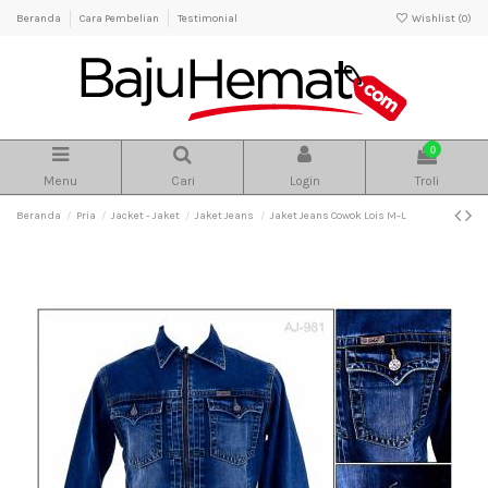
Beranda
Cara Pembelian
Testimonial
Wishlist (
0
)
0
Menu
Cari
Login
Troli
Beranda
Pria
Jacket - Jaket
Jaket Jeans
Jaket Jeans Cowok Lois M-L