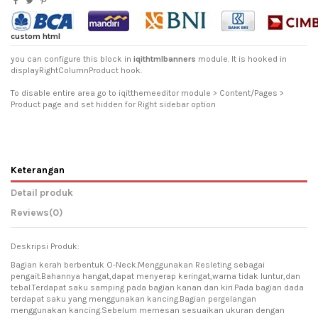
custom html
you can configure this block in
iqithtmlbanners
module. It is hooked in
displayRightColumnProduct hook.
To disable entire area go to iqitthemeeditor module > Content/Pages >
Product page and set hidden for Right sidebar option
Keterangan
Detail produk
Reviews
(0)
Deskripsi Produk:
Bagian kerah berbentuk O-Neck.Menggunakan Resleting sebagai
pengait.Bahannya hangat,dapat menyerap keringat,warna tidak luntur,dan
tebal.Terdapat saku samping pada bagian kanan dan kiri.Pada bagian dada
terdapat saku yang menggunakan kancing.Bagian pergelangan
menggunakan kancing.Sebelum memesan sesuaikan ukuran dengan