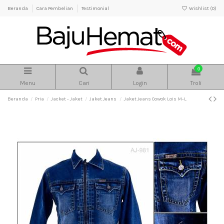
Beranda
Cara Pembelian
Testimonial
Wishlist (
0
)
0
Menu
Cari
Login
Troli
Beranda
Pria
Jacket - Jaket
Jaket Jeans
Jaket Jeans Cowok Lois M-L