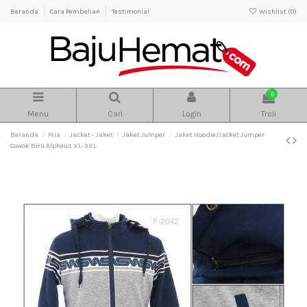
Beranda
Cara Pembelian
Testimonial
Wishlist (
0
)
0
Menu
Cari
Login
Troli
Beranda
Pria
Jacket - Jaket
Jaket Jumper
Jaket Hoodie/Jacket Jumper
Cowok Biru Alpheus XL-3XL