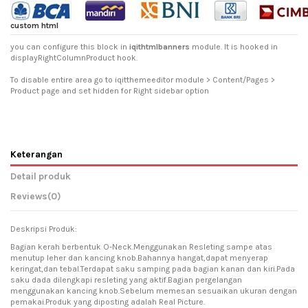
custom html
you can configure this block in
iqithtmlbanners
module. It is hooked in
displayRightColumnProduct hook.
To disable entire area go to iqitthemeeditor module > Content/Pages >
Product page and set hidden for Right sidebar option
Keterangan
Detail produk
Reviews
(0)
Deskripsi Produk:
Bagian kerah berbentuk O-Neck.Menggunakan Resleting sampe atas
menutup leher dan kancing knob.Bahannya hangat,dapat menyerap
keringat,dan tebal.Terdapat saku samping pada bagian kanan dan kiri.Pada
saku dada dilengkapi resleting yang aktif.Bagian pergelangan
menggunakan kancing knob.Sebelum memesan sesuaikan ukuran dengan
pemakai.Produk yang diposting adalah Real Picture.