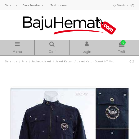
Beranda
Cara Pembelian
Testimonial
Wishlist (
0
)
0
Menu
Cari
Login
Troli
Beranda
Pria
Jacket - Jaket
Jaket Katun
Jaket Katun Cowok HT M-L