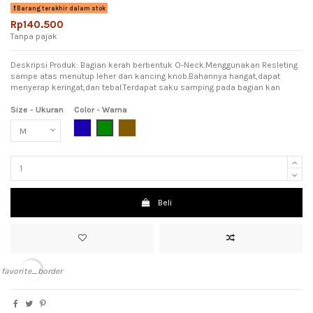
Barang terakhir dalam stok
Rp140.500
Tanpa pajak
Deskripsi Produk: Bagian kerah berbentuk O-Neck.Menggunakan Resleting
sampe atas menutup leher dan kancing knob.Bahannya hangat,dapat
menyerap keringat,dan tebal.Terdapat saku samping pada bagian kan
Size - Ukuran
Color - Warna
Dark Blue (Biru Tua)
Dark Green (Hijau Tua)
Brown (Coklat)
Beli
favorite_border