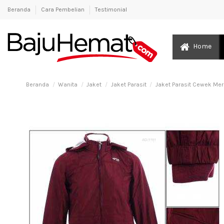
Beranda
Cara Pembelian
Testimonial
Home
Beranda
Wanita
Jaket
Jaket Parasit
Jaket Parasit Cewek Mer