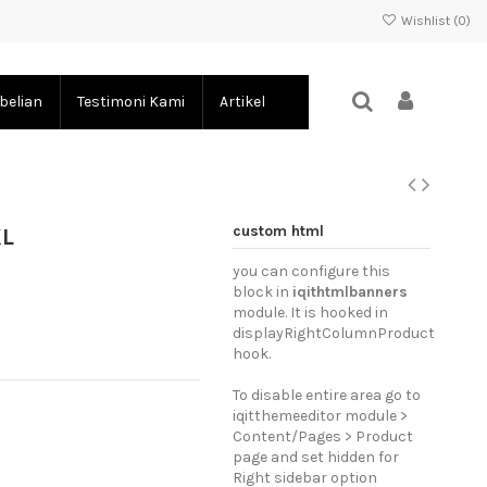
Wishlist (
0
)
belian
Testimoni Kami
Artikel
custom html
XL
you can configure this
block in
iqithtmlbanners
module. It is hooked in
displayRightColumnProduct
hook.
To disable entire area go to
iqitthemeeditor module >
Content/Pages > Product
page and set hidden for
Right sidebar option