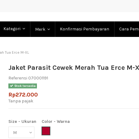
Kategori
Konfirmasi Pembayaran
Cara Pem
Merk
ah Tua Erce M-XL
Jaket Parasit Cewek Merah Tua Erce M-
Referensi
070001191
Stok tersedia
Rp272.000
Tanpa pajak
Size - Ukuran
Color - Warna
Maroon (Merah Hati)