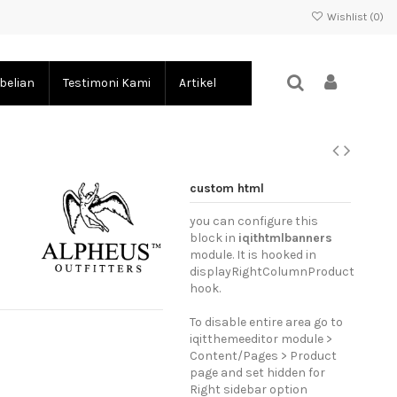
Wishlist (
0
)
belian
Testimoni Kami
Artikel
custom html
you can configure this
block in
iqithtmlbanners
module. It is hooked in
displayRightColumnProduct
hook.
To disable entire area go to
iqitthemeeditor module >
Content/Pages > Product
page and set hidden for
Right sidebar option