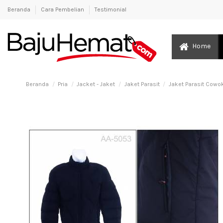
Beranda
Cara Pembelian
Testimonial
Home
Beranda
Pria
Jacket - Jaket
Jaket Parasit
Jaket Parasit Cowo