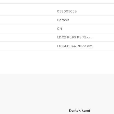
053005053
Parasit
Ori
LD:112 PL:63 PB:72 cm
LD:114 PL:64 PB:73 cm
Kontak kami