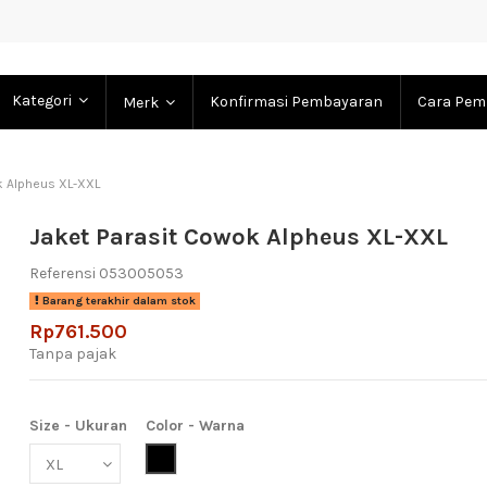
Kategori
Konfirmasi Pembayaran
Cara Pem
Merk
k Alpheus XL-XXL
Jaket Parasit Cowok Alpheus XL-XXL
Referensi
053005053
Barang terakhir dalam stok
Rp761.500
Tanpa pajak
Size - Ukuran
Color - Warna
Black (Hitam)