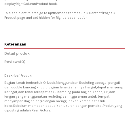
displayRightColumnProduct hook.
To disable entire area go to iqitthemeeditor module > Content/Pages >
Product page and set hidden for Right sidebar option
Keterangan
Detail produk
Reviews
(0)
Deskripsi Produk:
Bagian kerah berbentuk O-Neck.Menggunakan Resleting sebagai pengait
dan double kancing knob dibagian leher.Bahannya hangat,dapat menyerap
keringat,dan tebal.Terdapat saku samping pada bagian kanan,kiri,dan
lengan yang menggunakan resleting sehingga aman untuk tempat
menyimpan.Bagian pergelangan menggunakan karet elastis/rib
kolor.Sebelum memesan sesuaikan ukuran dengan pemakai.Produk yang
diposting adalah Real Picture.