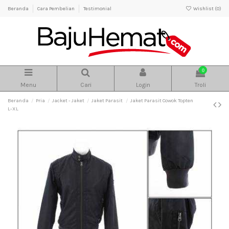
Beranda
Cara Pembelian
Testimonial
Wishlist (
0
)
0
Menu
Cari
Login
Troli
Beranda
Pria
Jacket - Jaket
Jaket Parasit
Jaket Parasit Cowok Topten
L-XL