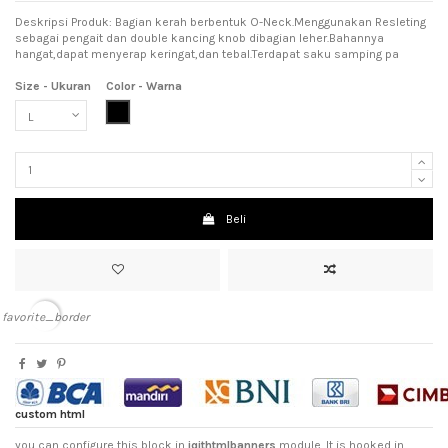
Deskripsi Produk: Bagian kerah berbentuk O-Neck.Menggunakan Resleting
sebagai pengait dan double kancing knob dibagian leher.Bahannya
hangat,dapat menyerap keringat,dan tebal.Terdapat saku samping pa
Size - Ukuran
Color - Warna
Black (Hitam)
Beli
favorite_border
custom html
you can configure this block in
iqithtmlbanners
module. It is hooked in