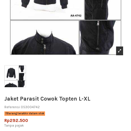
Jaket Parasit Cowok Topten L-XL
Referensi
053004742
Barang terakhir dalam stok
Rp292.500
Tanpa pajak