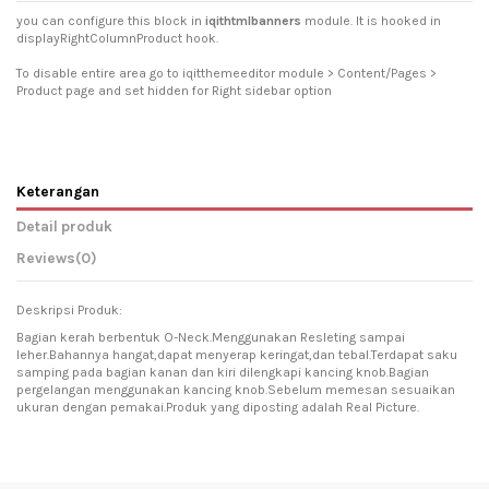
you can configure this block in
iqithtmlbanners
module. It is hooked in
displayRightColumnProduct hook.
To disable entire area go to iqitthemeeditor module > Content/Pages >
Product page and set hidden for Right sidebar option
Keterangan
Detail produk
Reviews
(0)
Deskripsi Produk:
Bagian kerah berbentuk O-Neck.Menggunakan Resleting sampai
leher.Bahannya hangat,dapat menyerap keringat,dan tebal.Terdapat saku
samping pada bagian kanan dan kiri dilengkapi kancing knob.Bagian
pergelangan menggunakan kancing knob.Sebelum memesan sesuaikan
ukuran dengan pemakai.Produk yang diposting adalah Real Picture.