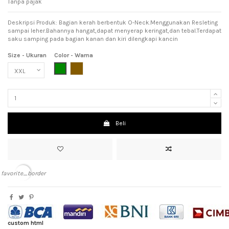
Tanpa pajak
Deskripsi Produk: Bagian kerah berbentuk O-Neck.Menggunakan Resleting
sampai leher.Bahannya hangat,dapat menyerap keringat,dan tebal.Terdapat
saku samping pada bagian kanan dan kiri dilengkapi kancin
Size - Ukuran
Color - Warna
Dark Green (Hijau Tua)
Brown (Coklat)
Beli
favorite_border
custom html