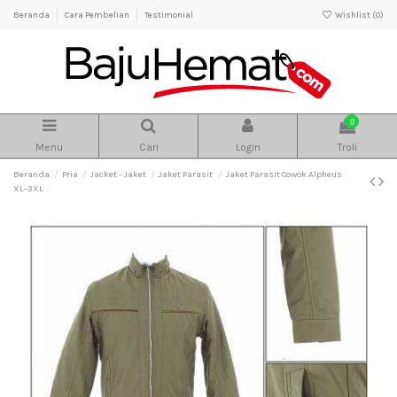
Beranda
Cara Pembelian
Testimonial
Wishlist (
0
)
0
Menu
Cari
Login
Troli
Beranda
Pria
Jacket - Jaket
Jaket Parasit
Jaket Parasit Cowok Alpheus
XL-3XL