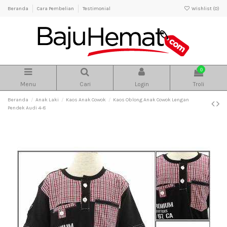
Beranda
Cara Pembelian
Testimonial
Wishlist (
0
)
0
Menu
Cari
Login
Troli
Beranda
Anak Laki
Kaos Anak Cowok
Kaos Oblong Anak Cowok Lengan
Pendek Audi 4-8