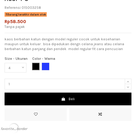
Referensi
015003258
Barang terakhir dalam stok
Rp58.500
Tanpa pajak
kaos berbahan katun dengan model reguler cocok untuk keseharian
maupun untuk keluar . bisa dipadukan dengn celana jeans atau celana
berbahan katun panjang dan pendek model regular fit cara pencucian
Size - Ukuran
Color - Warna
Black (Hitam)
Blue (Biru)
Beli
favorite_border