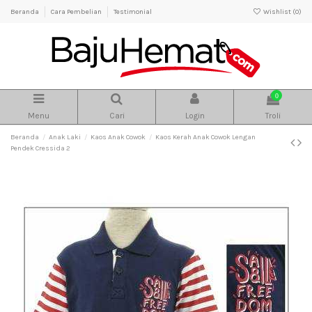
Beranda
Cara Pembelian
Testimonial
Wishlist (
0
)
0
Menu
Cari
Login
Troli
Beranda
Anak Laki
Kaos Anak Cowok
Kaos Kerah Anak Cowok Lengan
Pendek Cressida 2