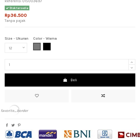
Referensi
015003697
Stok tersedia
Rp36.500
Tanpa pajak
Size - Ukuran
Color - Warna
Grey (Abu-Abu)
Black (Hitam)
Beli
favorite_border