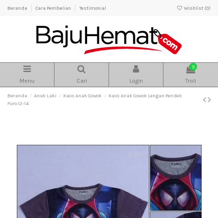
Beranda
Cara Pembelian
Testimonial
Wishlist (
0
)
0
Menu
Cari
Login
Troli
Beranda
Anak Laki
Kaos Anak Cowok
Kaos Anak Cowok Lengan Pendek
Furo 12-14