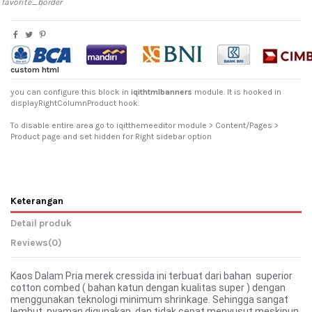
favorite_border
custom html
you can configure this block in
iqithtmlbanners
module. It is hooked in
displayRightColumnProduct hook.
To disable entire area go to iqitthemeeditor module > Content/Pages >
Product page and set hidden for Right sidebar option
Keterangan
Detail produk
Reviews
(0)
Kaos Dalam Pria merek cressida ini terbuat dari bahan superior
cotton combed ( bahan katun dengan kualitas super ) dengan
menggunakan teknologi minimum shrinkage. Sehingga sangat
lembut, nyaman digunakan, dan tidak cepat menyusut meskipun