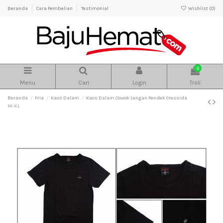
Beranda
Cara Pembelian
Testimonial
Wishlist (
0
)
0
Menu
Cari
Login
Troli
Beranda
Pria
Kaos Dalam
Kaos Dalam Cowok Lengan Pendek Cressida
M-XL