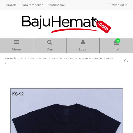
Beranda
Cara Pembelian
Testimonial
Wishlist (
0
)
0
Menu
Cari
Login
Troli
Beranda
Pria
Kaos Dalam
Kaos Dalam Cowok Lengan Pendek Gt Man M-
XL