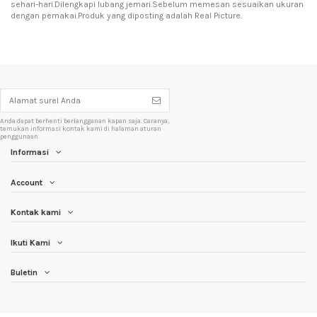
sehari-hari.Dilengkapi lubang jemari.Sebelum memesan sesuaikan ukuran
dengan pemakai.Produk yang diposting adalah Real Picture.
Anda dapat berhenti berlangganan kapan saja. Caranya,
temukan informasi kontak kami di halaman aturan
penggunaan.
Informasi
Account
Kontak kami
Ikuti Kami
Buletin