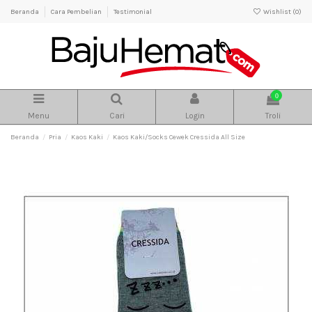
Beranda
Cara Pembelian
Testimonial
Wishlist (
0
)
0
Menu
Cari
Login
Troli
Beranda
Pria
Kaos Kaki
Kaos Kaki/Socks Cewek Cressida All Size