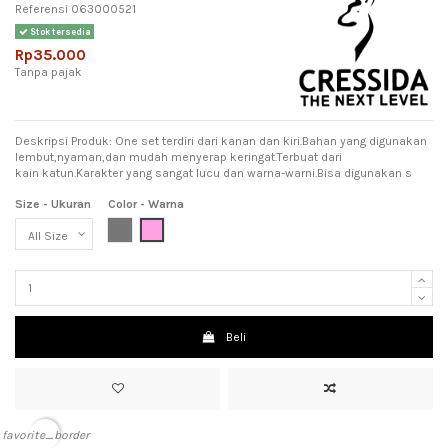
Referensi
063000521
Stok tersedia
Rp35.000
Tanpa pajak
Deskripsi Produk: One set terdiri dari kanan dan kiri.Bahan yang digunakan
lembut,nyaman,dan mudah menyerap keringat.Terbuat dari
kain katun.Karakter yang sangat lucu dan warna-warni.Bisa digunakan s
Size - Ukuran
Color - Warna
Grey (Abu-Abu)
Pink (Meah Muda)
Beli
favorite_border