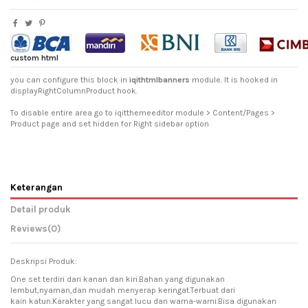
custom html
you can configure this block in
iqithtmlbanners
module. It is hooked in
displayRightColumnProduct hook.
To disable entire area go to iqitthemeeditor module > Content/Pages >
Product page and set hidden for Right sidebar option
Keterangan
Detail produk
Reviews
(0)
Deskripsi Produk:
One set terdiri dari kanan dan kiri.Bahan yang digunakan
lembut,nyaman,dan mudah menyerap keringat.Terbuat dari
kain katun.Karakter yang sangat lucu dan warna-warni.Bisa digunakan