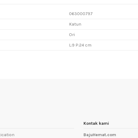
063000797
Katun
Ori
L:9 P:24 cm
Kontak kami
ication
BajuHemat.com