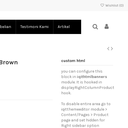
Wishlist (
0
)
belian
Testimoni Kami
Artikel
custom html
 Brown
you can configure this
block in
iqithtmlbanners
module. It is hooked in
displayRightColumnProduct
hook.
To disable entire area go to
iqitthemeeditor module >
Content/Pages > Product
page and set hidden for
Right sidebar option