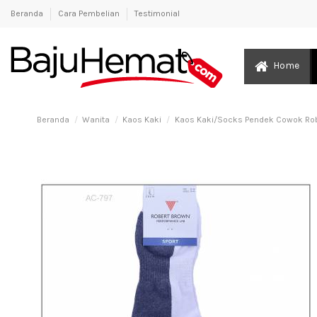
Beranda
Cara Pembelian
Testimonial
Home
Beranda
Wanita
Kaos Kaki
Kaos Kaki/Socks Pendek Cowok Rob