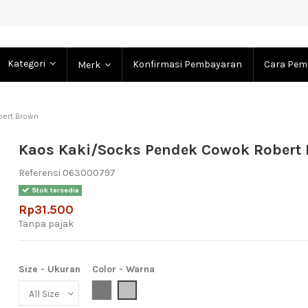
Kategori
Konfirmasi Pembayaran
Cara Pem
Merk
ert Brown
Kaos Kaki/Socks Pendek Cowok Robert
Referensi
063000797
Stok tersedia
Rp31.500
Tanpa pajak
Size - Ukuran
Color - Warna
Grey (Abu-Abu)
Light Grey (Abu Muda)