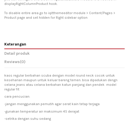
displayRightColumnProduct hook.
To disable entire area go to iqitthemeeditor module > Content/Pages >
Product page and set hidden for Right sidebar option
Keterangan
Detail produk
Reviews
(0)
kaos regular berbahan scuba dengan model round neck cocok untuk
keseharian maupun untuk keluar bareng temen. bisa dipadukan dengn
celana jeans atau celana berbahan katun panjang dan pendek model
regular fit
cara pencucian:
-jangan menggunakan pemutih agar serat kain tetap terjaga
-gunakan temperatur air maksimum 45 derajat
-setrika dengan suhu sedang