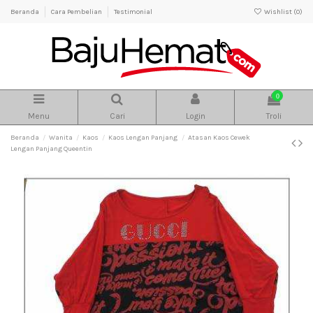
Beranda
Cara Pembelian
Testimonial
Wishlist (
0
)
0
Menu
Cari
Login
Troli
Beranda
Wanita
Kaos
Kaos Lengan Panjang
Atasan Kaos Cewek
Lengan Panjang Queentin