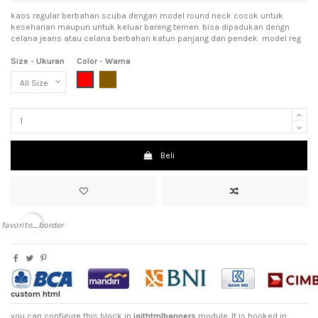
kaos regular berbahan scuba dengan model round neck cocok untuk
keseharian maupun untuk keluar bareng temen. bisa dipadukan dengn
celana jeans atau celana berbahan katun panjang dan pendek model reg
Size - Ukuran
Color - Warna
Red (Merah)
Brown (Coklat)
Beli
favorite_border
custom html
you can configure this block in
iqithtmlbanners
module. It is hooked in