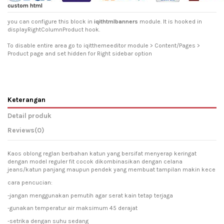
custom html
you can configure this block in
iqithtmlbanners
module. It is hooked in
displayRightColumnProduct hook.
To disable entire area go to iqitthemeeditor module > Content/Pages >
Product page and set hidden for Right sidebar option
Keterangan
Detail produk
Reviews
(0)
Kaos oblong reglan berbahan katun yang bersifat menyerap keringat
dengan model reguler fit cocok dikombinasikan dengan celana
jeans/katun panjang maupun pendek yang membuat tampilan makin kece
cara pencucian:
-jangan menggunakan pemutih agar serat kain tetap terjaga
-gunakan temperatur air maksimum 45 derajat
-setrika dengan suhu sedang