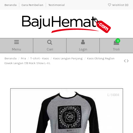
Beranda
Cara Pembelian
Testimonial
Wishlist (
0
)
0
Menu
Cari
Login
Troli
Beranda
Pria
T-shirt - Kaos
Kaos Lengan Panjang
Kaos Oblong Reglan
Cowok Lengan 7/8 Rock Show L-XL