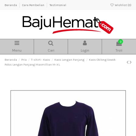
Beranda
Cara Pembelian
Testimonial
Wishlist (
0
)
0
Menu
Cari
Login
Troli
Beranda
Pria
T-shirt - Kaos
Kaos Lengan Panjang
Kaos Oblong Cowok
Polos Lengan Panjang Maxmillian M-XL